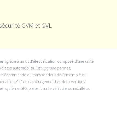
 sécurité GVM et GVL
ent grâce à un kit d’électrification composé d’une unité
classe automobile). Cet
upgrade
permet,
r télécommande ou transpondeur de l’ensemble du
 mécanique* (* en cas d’urgence). Les deux versions
uel système GPS présent sur le véhicule ou installé au