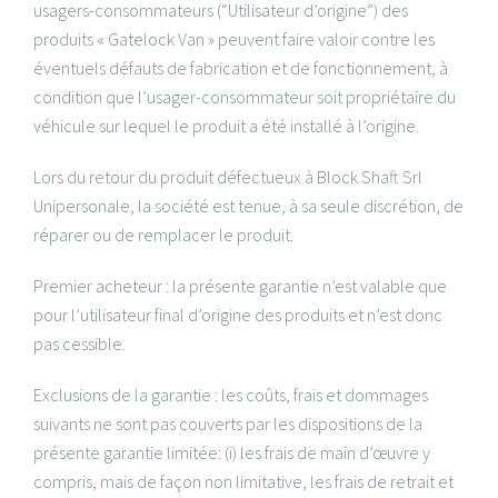
Gamme d’accessoire
CONTACTS
usagers-consommateurs (“Utilisateur d’origine”) des
produits « Gatelock Van » peuvent faire valoir contre les
Liste de prix
Policy
éventuels défauts de fabrication et de fonctionnement, à
condition que l’usager-consommateur soit propriétaire du
véhicule sur lequel le produit a été installé à l’origine.
Politique de confidentialité
Lors du retour du produit défectueux à Block Shaft Srl
Politique de cookies
Unipersonale, la société est tenue, à sa seule discrétion, de
réparer ou de remplacer le produit.
Premier acheteur : la présente garantie n’est valable que
pour l’utilisateur final d’origine des produits et n’est donc
pas cessible.
Exclusions de la garantie : les coûts, frais et dommages
suivants ne sont pas couverts par les dispositions de la
présente garantie limitée: (i) les frais de main d’œuvre y
compris, mais de façon non limitative, les frais de retrait et