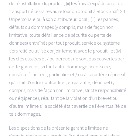
de réinstallation du produit ; (ii) les frais d’expédition et de
transport nécessaires au retour du produit à Block Shaft Srl
Unipersonale ou à son distributeur local ; (iii) les pannes,
défauts ou dommages (y compris, mais de façon non
limitative, toute défaillance de sécurité ou perte de
données) entraînés par tout produit, service ou système
tiers relié ou utilisé conjointement avec le produit ; et (iv)
les clés cassées et / ou perdues ne sont pas couvertes par
cette garantie ; (v) tout autre dommage accessoire,
consécutif, indirect, particulier et / ou à caractère répressif
qu’il soit d’ordre contractuel, en garantie, délictuel (y
compris, mais de façon non limitative, stricte responsabilité
ou négligence), résultant de la violation d’un brevet ou
d’autre, même si la société était avertie de l’éventualité de
tels dommages.
Les dispositions de la présente garantie limitée ne
s’appliquent pas aux produits: (i) qui sont employés dans