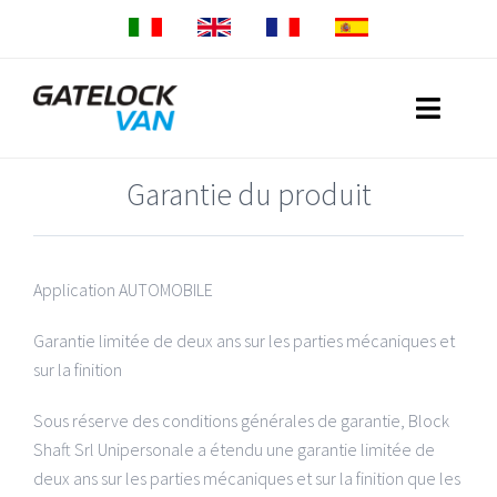
Skip
to
content
Toggle
Naviga
Garantie du produit
Home
Produits
Application AUTOMOBILE
Gatelock Van Small
Réseau commercial
Garantie limitée de deux ans sur les parties mécaniques et
sur la finition
Gatelock Van Medium
Garantie
Sous réserve des conditions générales de garantie, Block
Gatelock Van Large
Download
Shaft Srl Unipersonale a étendu une garantie limitée de
deux ans sur les parties mécaniques et sur la finition que les