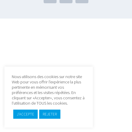
Gamme d’accessoire
CONTACTS
Liste de prix
Policy
Politique de confidentialité
Politique de cookies
Nous utilisons des cookies sur notre site
Web pour vous offrir l'expérience la plus
pertinente en mémorisant vos
préférences et les visites répétées. En
cliquant sur «Accepter», vous consentez à
l'utilisation de TOUS les cookies.
J'ACCEPTE
REJETER